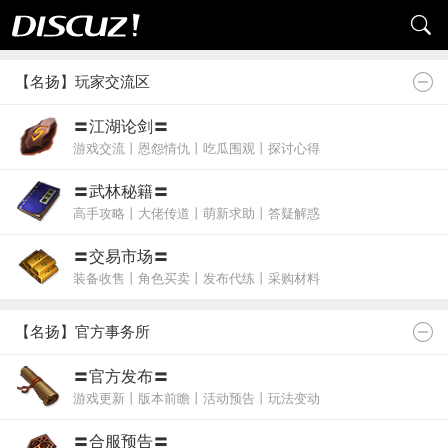
【名扬】玩家交流区
〓江湖论剑〓
游戏交流丨恩怨情仇丨吃瓜围观丨探讨心得
〓武林秘籍〓
高手攻略丨大佬传道丨萌新求助丨答疑解惑
〓交易市场〓
装备收售丨角色买卖丨发布代练丨采购材料
【名扬】官方事务所
〓官方发布〓
游戏更新丨版本前瞻丨活动预告丨玩法变动
〓合服预告〓