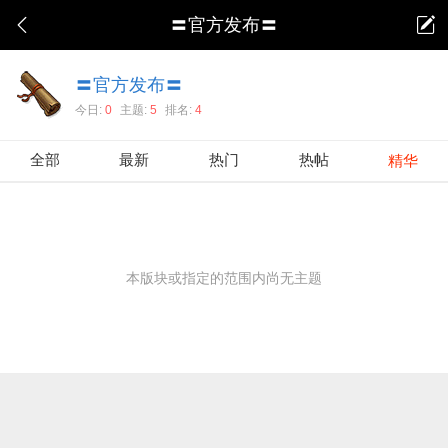
〓官方发布〓
〓官方发布〓
今日:
0
主题:
5
排名:
4
全部
最新
热门
热帖
精华
本版块或指定的范围内尚无主题